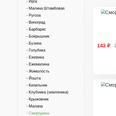
- Ирга
- Малина Штамбовая
- Ругоза
- Виноград
- Барбарис
- Боярышник
- Бузина
143 ₽
- Голубика
- Ежевика
- Ежемалина
- Жимолость
- Йошта
- Кизильник
- Клубника (земляника)
- Крыжовник
- Малина
- Смородина