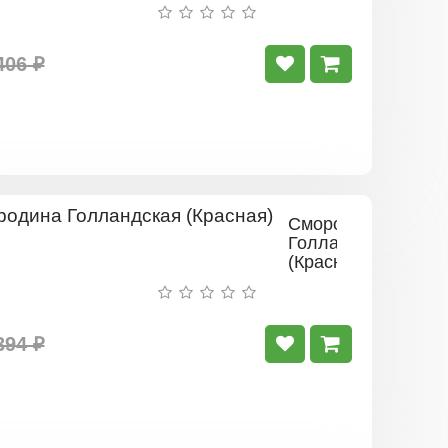
406 ₽
Смородина
Голландская
(Красная)
394 ₽