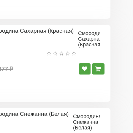
Смородина
Сахарная
(Красная)
377 ₽
Смородина
Снежанна
(Белая)