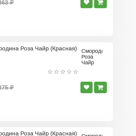
363 ₽
Смородина
Роза
Чайр
(Красная)
375 ₽