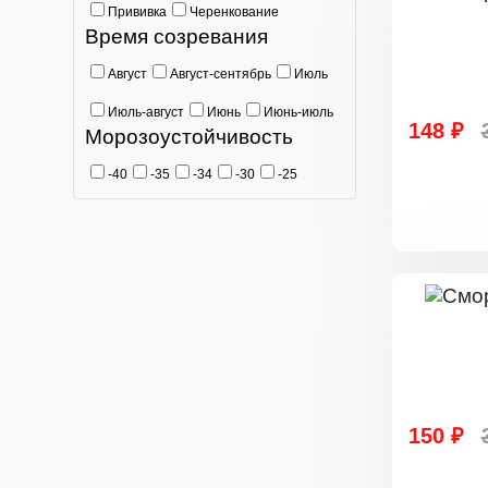
Прививка
Черенкование
Время созревания
Август
Август-сентябрь
Июль
Июль-август
Июнь
Июнь-июль
148 ₽
Морозоустойчивость
-40
-35
-34
-30
-25
150 ₽