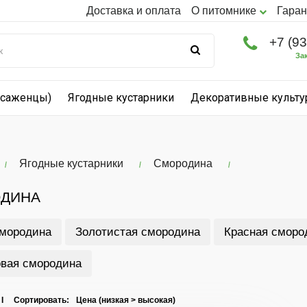
Доставка и оплата
О питомнике
Гаран
+7 (9
За
(саженцы)
Ягодные кустарники
Декоративные культ
Ягодные кустарники
Смородина
ДИНА
смородина
Золотистая смородина
Красная сморо
вая смородина
 I Сортировать: