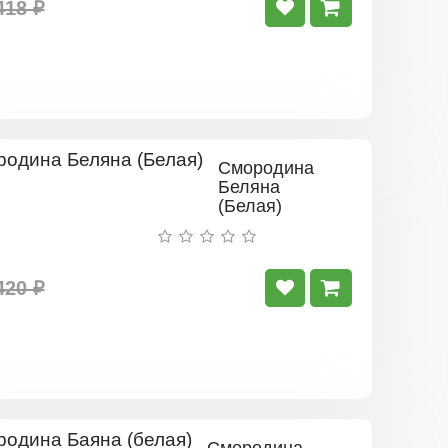
418 ₽
Смородина
Беляна
(Белая)
420 ₽