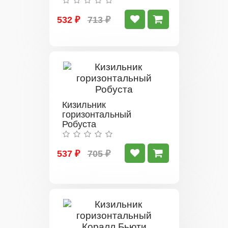
532 ₽
713 ₽
Кизильник
горизонтальный
Робуста
537 ₽
705 ₽