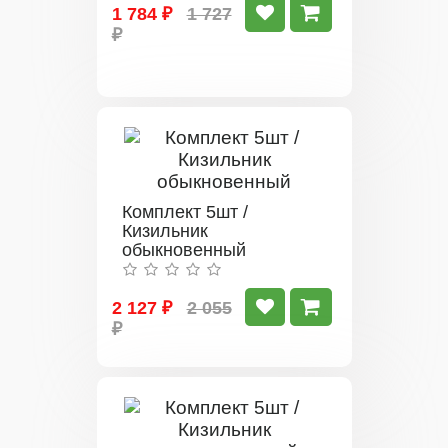
1 784 ₽
1 727
₽
Комплект 5шт /
Кизильник
обыкновенный
2 127 ₽
2 055
₽