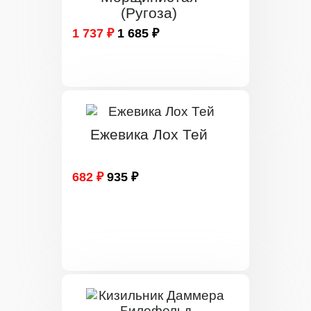
(Ругоза)
1 737 ₽
1 685 ₽
Ежевика Лох Тей
682 ₽
935 ₽