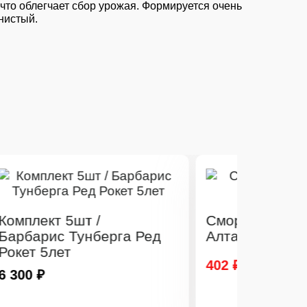
 что облегчает сбор урожая. Формируется очень
нистый.
Смородина золотистая
рга Ред
Алтаргана
402 ₽
561 ₽