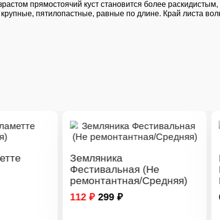
возрастом прямостоячий куст становится более раскидистым,
 крупные, пятилопастные, равные по длине. Край листа вол
емляника
Комплект 5шт /
естивальная (Не
Барбарис Тунбе
емонтантная/Средняя)
Рокет 5лет
12 ₽
299 ₽
6 300 ₽