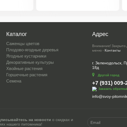
Каталог
Адрес
Саженцы цветов
Внимание! Закрыто 
Плодово-ягодные деревья
меню -
Контакты
Ягодные кустарники
Декоративные культуры
г. Зеленодольск, 
18д
Хвойные растения
Горшечные растения
Другой город
Семена
+7 (931) 009-
Заказать обратны
info@svoy-pitomnik
писывайтесь на новости
о скидках и
иях нашего питомника!