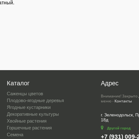
атный.
Каталог
Адрес
Саженцы цветов
Внимание! Закрыто 
Плодово-ягодные деревья
меню -
Контакты
Ягодные кустарники
Декоративные культуры
г. Зеленодольск, 
18д
Хвойные растения
Горшечные растения
Другой город
Семена
+7 (931) 009-