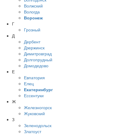
Волжский
Вологда
Воронеж
Г
Грозный
Д
Дербент
Дзержинск
Димитровград
Долгопрудный
Домодедово
Е
Евпатория
Елец
Екатеринбург
Ессентуки
Ж
Железногорск
Жуковский
З
Зеленодольск
Златоуст