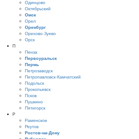
Одинцово
Октябрьский
Омск
Орел
Оренбург
Орехово-Зуево
Орск
П
Пенза
Первоуральск
Пермь
Петрозаводск
Петропавловск-Камчатский
Подольск
Прокопьевск
Псков
Пушкино
Пятигорск
Р
Раменское
Реутов
Ростов-на-Дону
Рубцовск