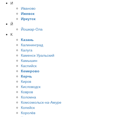
И
Иваново
Ижевск
Иркутск
Й
Йошкар-Ола
К
Казань
Калининград
Калуга
Каменск-Уральский
Камышин
Каспийск
Кемерово
Керчь
Киров
Кисловодск
Ковров
Коломна
Комсомольск-на-Амуре
Копейск
Королёв