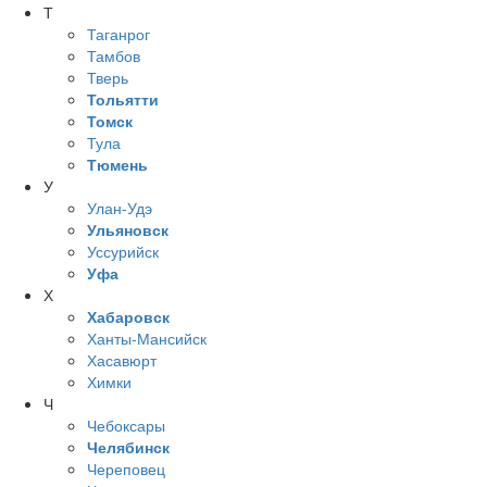
Т
Таганрог
Тамбов
Тверь
Тольятти
Томск
Тула
Тюмень
У
Улан-Удэ
Ульяновск
Уссурийск
Уфа
Х
Хабаровск
Ханты-Мансийск
Хасавюрт
Химки
Ч
Чебоксары
Челябинск
Череповец